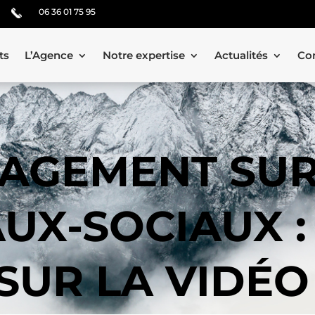
06 36 01 75 95
ts
L’Agence
Notre expertise
Actualités
Co
AGEMENT SUR
UX-SOCIAUX :
SUR LA VIDÉ