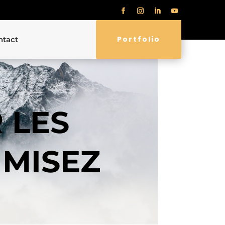
Portfolio
ntact
 LES
 MISEZ
O