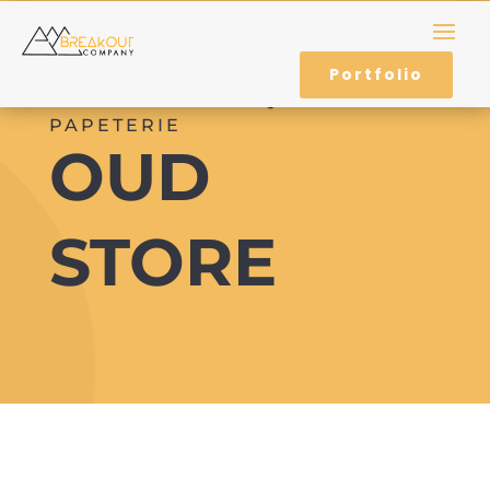
Portfolio
IDENTITÉ DE MARQUE – WEB –
PAPETERIE
OUD
STORE