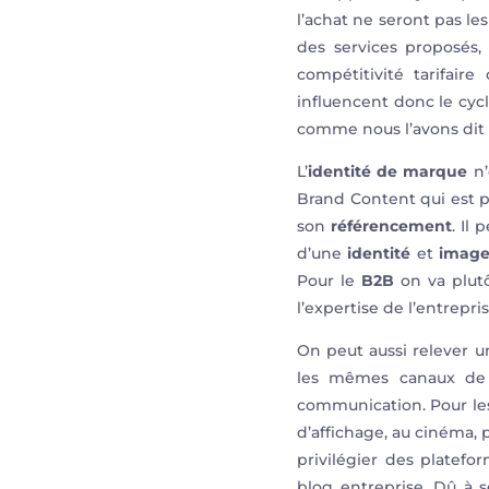
l’achat ne seront pas l
des services proposés,
compétitivité tarifair
influencent donc le cycl
comme nous l’avons dit i
L’
identité de marque
n’
Brand Content qui est pl
son
référencement
. Il
d’une
identité
et
image
Pour le
B2B
on va plutô
l’expertise de l’entrep
On peut aussi relever u
les mêmes canaux de
communication. Pour le
d’affichage, au cinéma, 
privilégier des platefo
blog entreprise. Dû à 