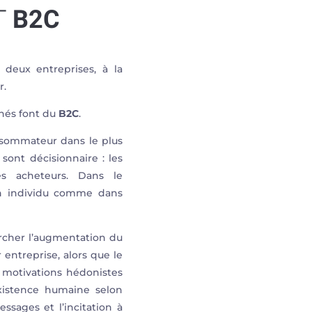
T
B2C
 deux entreprises, à la
r.
hés font du
B2C
.
nsommateur dans le plus
sont décisionnaire :
les
 les acheteurs. Dans le
un individu comme dans
ercher l’augmentation du
r entreprise, alors que le
 motivations hédonistes
existence humaine selon
sages et l’incitation à