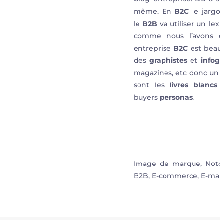
même. En
B2C
le jargo
le
B2B
va utiliser un lex
comme nous l’avons di
entreprise
B2C
est beau
des
graphistes
et
infog
magazines, etc donc un a
sont les
livres blancs
buyers
personas
.
Image de marque, Notor
B2B, E-commerce, E-mar