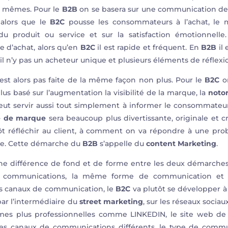
es mêmes. Pour le
B2B
on se basera sur une communication des 
 alors que le
B2C
pousse les consommateurs à l’achat, le m
e du produit ou service et sur la satisfaction émotionnelle
e d’achat, alors qu’en
B2C
il est rapide et fréquent. En
B2B
il 
l n’y pas un acheteur unique et plusieurs éléments de réflexi
est alors pas faite de la même façon non plus. Pour le
B2C
on
us basé sur l’augmentation la visibilité de la marque, la
notor
 peut servir aussi tout simplement à informer le consommateur
 de marque
sera beaucoup plus divertissante, originale et 
t réfléchir au client, à comment on va répondre à une pro
rise. Cette démarche du
B2B
s’appelle du
content Marketing
.
ne différence de fond et de forme entre les deux démarches.
 communications, la même forme de communication et
s canaux de communication, le
B2C
va plutôt se développer à 
par l’intermédiaire du
street marketing
, sur les réseaux sociau
rmes plus professionnelles comme LINKEDIN, le site web de l
ses canaux de communications différents, le type de commu