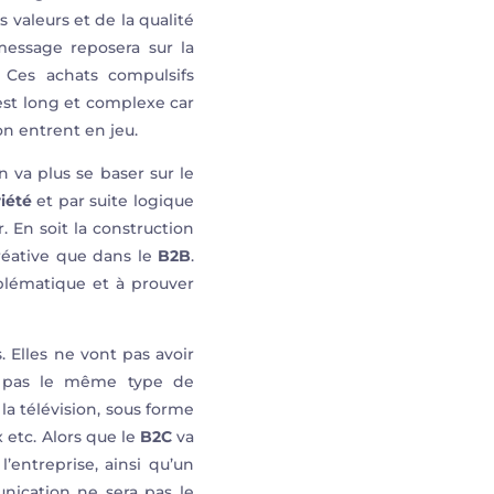
valeurs et de la qualité
essage reposera sur la
. Ces achats compulsifs
est long et complexe car
on entrent en jeu.
 va plus se baser sur le
iété
et par suite logique
. En soit la construction
créative que dans le
B2B
.
blématique et à prouver
 Elles ne vont pas avoir
 pas le même type de
la télévision, sous forme
x etc. Alors que le
B2C
va
’entreprise, ainsi qu’un
nication ne sera pas le