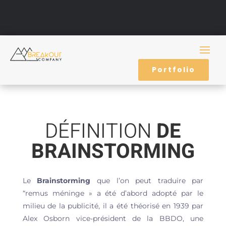
Portfolio
DÉFINITION
DE
BRAINSTORMING
Le
Brainstorming
que l’on peut traduire par
“remus méninge » a été d’abord adopté par le
milieu de la publicité, il a été théorisé en 1939 par
Alex Osborn vice-président de la BBDO, une