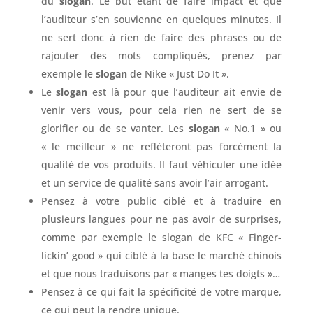
du
slogan
. Le but étant de faire impact et que
l’auditeur s’en souvienne en quelques minutes. Il
ne sert donc à rien de faire des phrases ou de
rajouter des mots compliqués, prenez par
exemple le
slogan
de Nike « Just Do It ».
Le
slogan
est là pour que l’auditeur ait envie de
venir vers vous, pour cela rien ne sert de se
glorifier ou de se vanter. Les
slogan
« No.1 » ou
« le meilleur » ne refléteront pas forcément la
qualité de vos produits. Il faut véhiculer une idée
et un service de qualité sans avoir l’air arrogant.
Pensez à votre public ciblé et à traduire en
plusieurs langues pour ne pas avoir de surprises,
comme par exemple le slogan de KFC « Finger-
lickin’ good » qui ciblé à la base le marché chinois
et que nous traduisons par « manges tes doigts »…
Pensez à ce qui fait la spécificité de votre marque,
ce qui peut la rendre unique.