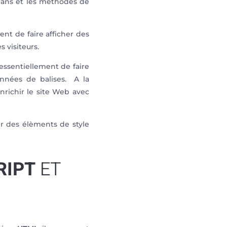
lans et les méthodes de
nt de faire afficher des
 visiteurs.
ssentiellement de faire
nnées de balises. A la
enrichir le site Web avec
r des élèments de style
RIPT
ET