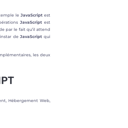
exemple le
JavaScript
est
pérations
JavaScript
est
 par le fait qu’il attend
l’instar de
JavaScript
qui
plémentaires, les deux
IPT
ment, Hébergement Web,