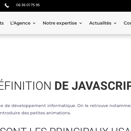
06 36 01 75 95
ts
L’Agence
Notre expertise
Actualités
Co
ÉFINITION
DE JAVASCRI
age de développement informatique. On le retrouve notamm
introduire des petites animations.