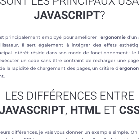
SONT LES PRINCIPAUX US
JAVASCRIPT
?
st principalement employé pour améliorer l’
ergonomie
d’un 
tilisateur. Il sert également à intégrer des effets esthéti
incipal intérêt réside dans son mode de fonctionnement : le
 d’exécuter un code sans être contraint de recharger une page 
 de la rapidité de chargement des pages, un critère d’
ergono
nt.
LES DIFFÉRENCES ENTRE
JAVASCRIPT
,
HTML
ET
CS
urs différences, je vais vous donner un exemple simple. On 