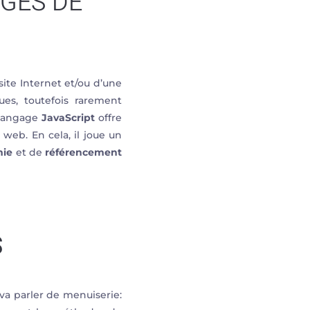
AGES DE
site Internet et/ou d’une
ques, toutefois rarement
 langage
JavaScript
offre
web. En cela, il joue un
mie
et de
référencement
S
va parler de menuiserie: