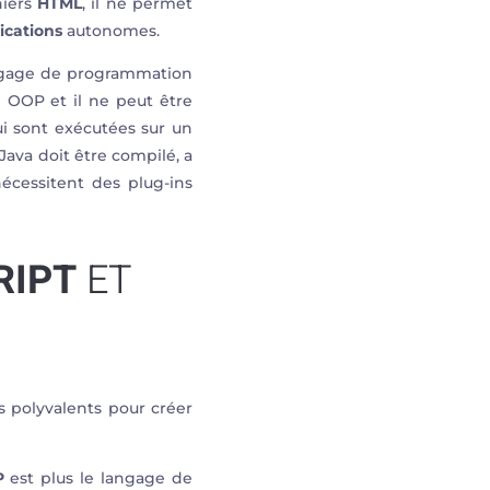
hiers
HTML
, il ne permet
ications
autonomes.
langage de programmation
 OOP et il ne peut être
i sont exécutées sur un
Java doit être compilé, a
écessitent des plug-ins
RIPT
ET
 polyvalents pour créer
P
est plus le langage de