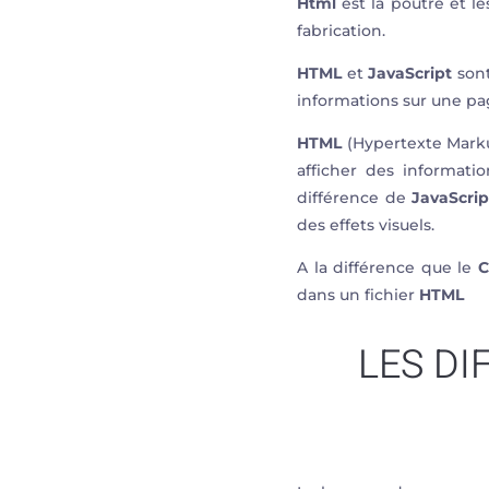
Html
est la poutre et le
fabrication.
HTML
et
JavaScript
sont
informations sur une pag
HTML
(Hypertexte Marku
afficher des informati
différence de
JavaScrip
des effets visuels.
A la différence que le
C
dans un fichier
HTML
LES D