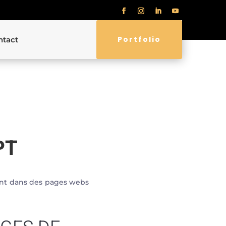
Portfolio
ntact
PT
ent dans des pages webs