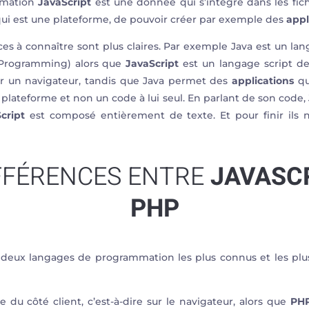
mmation
JavaScript
est une donnée qui s’intègre dans les fic
qui est une plateforme, de pouvoir créer par exemple des
appl
nces à connaître sont plus claires. Par exemple Java est un 
Programming) alors que
JavaScript
est un langage script de
 un navigateur, tandis que Java permet des
applications
qu
e plateforme et non un code à lui seul. En parlant de son code, 
cript
est composé entièrement de texte. Et pour finir ils n
IFFÉRENCES ENTRE
JAVASC
PHP
deux langages de programmation les plus connus et les plus
e du côté client, c’est-à-dire sur le navigateur, alors que
PH