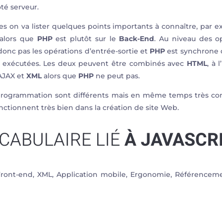
ôté serveur.
es on va lister quelques points importants à connaître, par 
alors que
PHP
est plutôt sur le
Back-End
. Au niveau des o
donc pas les opérations d’entrée-sortie et
PHP
est synchrone de
nt exécutées. Les deux peuvent être combinés avec
HTML
, à 
AJAX et
XML
alors que
PHP
ne peut pas.
rogrammation sont différents mais en même temps très com
nctionnent très bien dans la création de site Web.
CABULAIRE LIÉ
À JAVASCR
Front-end, XML, Application mobile, Ergonomie, Référence