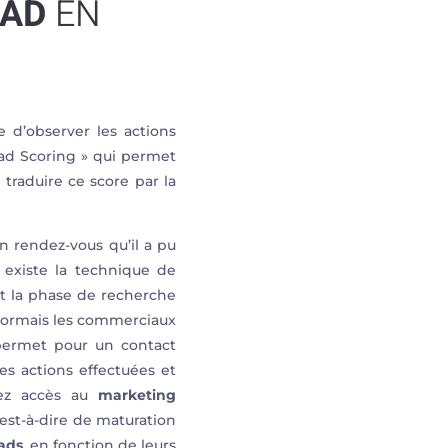
EAD
EN
 d’observer les actions
ead Scoring » qui permet
 traduire ce score par la
un rendez-vous qu’il a pu
l existe la technique de
et la phase de recherche
ésormais les commerciaux
 permet pour un contact
es actions effectuées et
vez accès au
marketing
’est-à-dire de maturation
ads
, en fonction de leurs