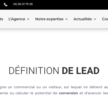
06 36 01 75 95
ts
L’Agence
Notre expertise
Actualités
Co
DÉFINITION
DE LEAD
gne un commercial ou un visiteur, sur lequel on détient as
ente ou calculer le potentiel de
conversion
et d’avancer le