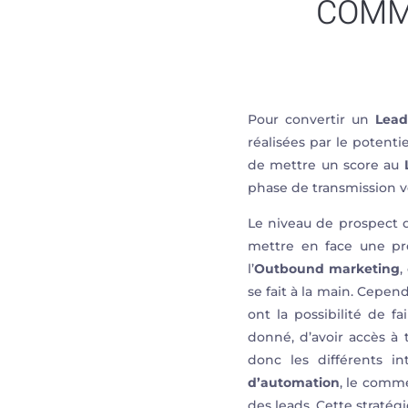
COMM
Pour convertir un
Lea
réalisées par le potent
de mettre un score au
phase de transmission v
Le niveau de prospect qu
mettre en face une prob
l’
Outbound marketing
,
se fait à la main. Cepe
ont la possibilité de f
donné, d’avoir accès à 
donc les différents i
d’automation
, le comme
des leads. Cette stratég