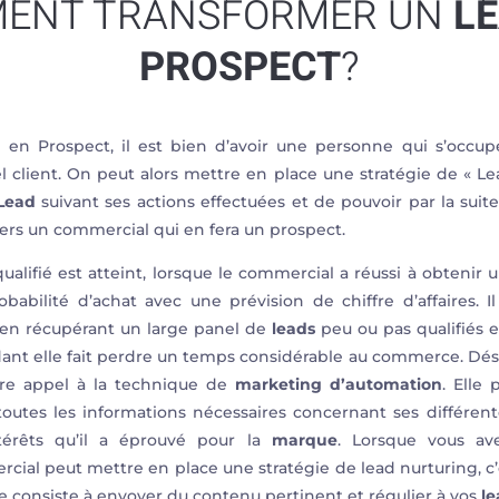
ENT TRANSFORMER UN
L
PROSPECT
?
d
en Prospect, il est bien d’avoir une personne qui s’occupe
iel client. On peut alors mettre en place une stratégie de « L
Lead
suivant ses actions effectuées et de pouvoir par la suite
ers un commercial qui en fera un prospect.
alifié est atteint, lorsque le commercial a réussi à obtenir 
abilité d’achat avec une prévision de chiffre d’affaires. I
 en récupérant un large panel de
leads
peu ou pas qualifiés 
ndant elle fait perdre un temps considérable au commerce. D
aire appel à la technique de
marketing d’automation
. Elle
toutes les informations nécessaires concernant ses différent
ntérêts qu’il a éprouvé pour la
marque
. Lorsque vous a
rcial peut mettre en place une stratégie de lead nurturing, c
ie consiste à envoyer du
contenu pertinent et régulier à vos
le