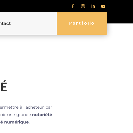
Portfolio
ntact
TÉ
ermettre à l’acheteur par
avoir une grande
notoriété
té numérique
.