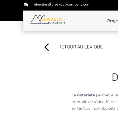
direction@breakout-company.com
Proje
4
RETOUR AU LEXIQUE
D
La
notoriété
permet à un 
exemple de s’identifier e
en tant qu’individu, cela 