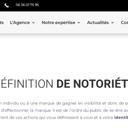
06 36 01 75 95
ts
L’Agence
Notre expertise
Actualités
Co
ÉFINITION
DE NOTORIÉ
individu ou à une marque de gagner en visibilité et donc de p
t d’affectionner la marque. Il est de l’ordre du public de se dire 
vient de vos actions qui vous définissent à vous et à votre
identi