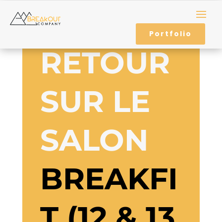
Portfolio
RETOUR
SUR LE
SALON
BREAKFI
T (12 & 13