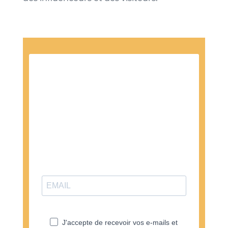
Inscrivez-vous à
la Newsletter
Recevez des emails une fois par mois pour
vous informer de la sortie d'un nouvel article
sur notre site internet.
J'accepte de recevoir vos e-mails et