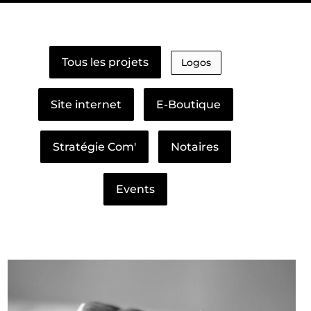
Tous les projets
Logos
Site internet
E-Boutique
Stratégie Com'
Notaires
Events